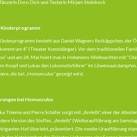
 Tänzerin Doro Dick und Texterin Mirjam Steinbock
s Kinderprogramm
e Kinderprogramm besteht aus Daniel Wagners Rotkäppchen, der 
n kommt um 4“ (Theater Kunstdünger). Vor dem traditionellen Fa
se“ und am 24. Mai feiert man in Hohenems Weihnachten mit “Olaf, d
m Knopf und Lukas den Lokomotivführer“ im Löwensaal dampfen. „
ere, die bei „Homunculus“ gezeigt wird.
rungen bei Homunculus
a Thieme und Pierre Schäfer sorgt mit „Amleth“, einer der ältes
dere Version des Stoffes. „Amleth“ (Welturaufführung am Samstag,
ntriganten Hof überlebt, präsentiert. Die zweite Uraufführung st
) in den Katakomben des Palastes Hohenems eine Seance inszeniert