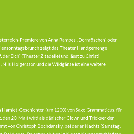
Österreich-Premiere von Anna Rampes „Dornröschen“ oder
miliensonntagsbrunch zeigt das Theater Handgemenge
er Elch“ (Theater Zitadelle) und lässt zu Christi
Nils Holgersson und die Wildgänse ist eine weitere
ten Hamlet-Geschichten (um 1200) von Saxo Grammaticus, für
 den 20. Mai) wird als dänischer Clown und Trickser der
ammt von Christoph Bochdansky, bei der er Nachts (Samstag,
. Bei dieser „Palastrevolution“ philosophieren verschiedene