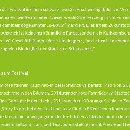
h das Festival in einem schwarz-weißen Erscheinungsbild. Die Ver
einem weißen Streifen. Dieser weiße Streifen zeugt nicht von eine
damit ein sogenannter „Z-Baum“ markiert. Dies ist ein Zukunftsba
Anstrich ist keine herkömmliche Farbe, sondern ein Kalkgemisch,
ulus“-Geschäftsführer Dieter Heidegger: „Das Leben ist nicht nu
 zugleich Bindeglied der Stadt zum Schlossberg.“
 zum Festival
m öffentlichen Raum haben bei Homunculus bereits Tradition. 201
enschirme in den Bäumen, 2014 standen rote Fahrräder im Stadtz
üne Gebäude in der Nacht, 2011 standen 100 orange Stühle im Zen
„Story to go“, bei dem Text und Tanz für den öffentlichen Raum u
Tanzkompanie bewegungsmelder hört den Erzählenden aufmerksam 
nmittelbar in Tanz und Text. So entsteht eine mit Poesie und Be