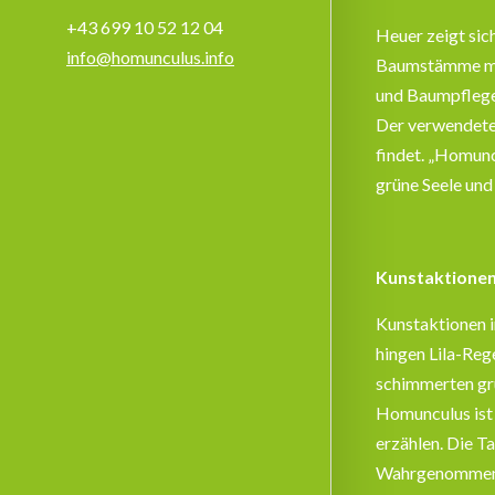
+43 699 10 52 12 04
Heuer zeigt sic
info@homunculus.info
Baumstämme mit 
und Baumpflege 
Der verwendete 
findet. „Homunc
grüne Seele und
Kunstaktionen
Kunstaktionen i
hingen Lila-Reg
schimmerten gr
Homunculus ist 
erzählen. Die 
Wahrgenommene u