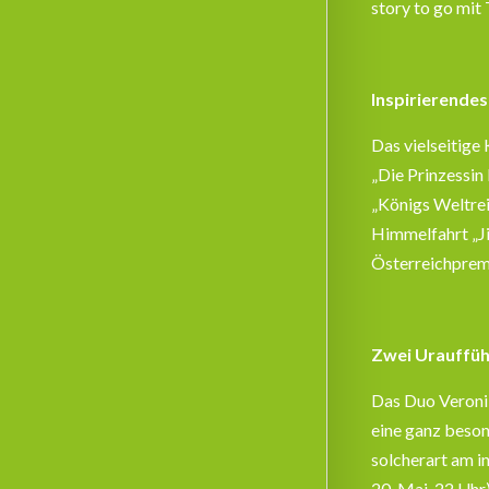
story to go mit
Inspirierende
Das vielseitig
„Die Prinzessi
„Königs Weltrei
Himmelfahrt „Ji
Österreichpremi
Zwei Urauffüh
Das Duo Veronik
eine ganz beson
solcherart am i
20. Mai, 22 Uhr