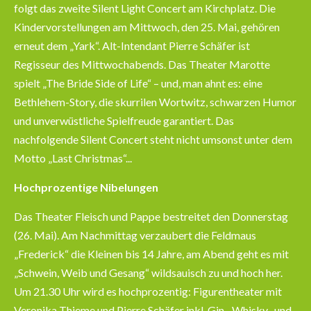
folgt das zweite Silent Light Concert am Kirchplatz. Die
Kindervorstellungen am Mittwoch, den 25. Mai, gehören
erneut dem „Yark“. Alt-Intendant Pierre Schäfer ist
Regisseur des Mittwochabends. Das Theater Marotte
spielt „The Bride Side of Life“ – und, man ahnt es: eine
Bethlehem-Story, die skurrilen Wortwitz, schwarzen Humor
und unverwüstliche Spielfreude garantiert. Das
nachfolgende Silent Concert steht nicht umsonst unter dem
Motto „Last Christmas“...
Hochprozentige Nibelungen
Das Theater Fleisch und Pappe bestreitet den Donnerstag
(26. Mai). Am Nachmittag verzaubert die Feldmaus
„Frederick“ die Kleinen bis 14 Jahre, am Abend geht es mit
„Schwein, Weib und Gesang“ wildsauisch zu und hoch her.
Um 21.30 Uhr wird es hochprozentig: Figurentheater mit
Veronika Thieme und Pierre Schäfer inkl. Gin-, Whisky- und