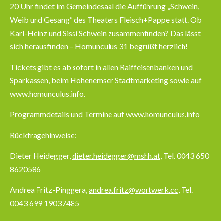
20 Uhr findet im Gemeindesaal die Aufführung „Schwein,
Weib und Gesang“ des Theaters Fleisch+Pappe statt. Ob
Karl-Heinz und Sissi Schwein zusammenfinden? Das lässt
sich herausfinden – Homunculus 31 begrüßt herzlich!
Tickets gibt es ab sofort in allen Raiffeisenbanken und
Sparkassen, beim Hohenemser Stadtmarketing sowie auf
www.homunculus.info.
Programmdetails und Termine auf
www.homunculus.info
Rückfragehinweise:
Dieter Heidegger,
dieter.heidegger@mshh.at
, Tel. 0043 650
8620586
Andrea Fritz-Pinggera,
andrea.fritz@wortwerk.cc
, Tel.
0043 699 19037485