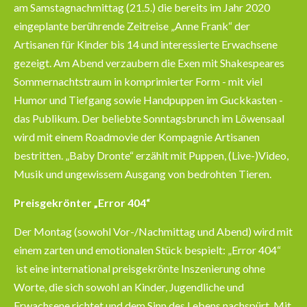
am Samstagnachmittag (21.5.) die bereits im Jahr 2020
eingeplante berührende Zeitreise „Anne Frank“ der
Artisanen für Kinder bis 14 und interessierte Erwachsene
gezeigt. Am Abend verzaubern die Exen mit Shakespeares
Sommernachtstraum in komprimierter Form - mit viel
Humor und Tiefgang sowie Handpuppen im Guckkasten -
das Publikum. Der beliebte Sonntagsbrunch im Löwensaal
wird mit einem Roadmovie der Kompagnie Artisanen
bestritten. „Baby Dronte“ erzählt mit Puppen, (Live-)Video,
Musik und ungewissem Ausgang von bedrohten Tieren.
Preisgekrönter „Error 404“
Der Montag (sowohl Vor-/Nachmittag und Abend) wird mit
einem zarten und emotionalen Stück bespielt: „Error 404“
ist eine international preisgekrönte Inszenierung ohne
Worte, die sich sowohl an Kinder, Jugendliche und
Erwachsene richtet und dem Sinn des Lebens nachspürt. Mit